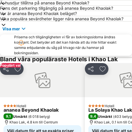
Är husdjur tillåtna på ananea Beyond Khaolak?
Finns det parkering tillgänglig på ananea Beyond Khaolak?
Var är ananea Beyond Khaolak beläget?
Vilka populära sevärdheter ligger nära ananea Beyond Khaolak?
Visa mer
Priserna och tillgängligheten vi får av bokningssidorna ändras
konstant. Det betyder att det kan hända att du inte hittar exakt
samma erbjudande du såg på trivago när du hamnar på
bokningssidan.
Bland våra populäraste Hotels i Khao Lak
Populärt val
Dela
Lägg till i Mina Favoriter
Dela
Lägg till i Mi
Hotell
Hotell
4 Stjärnor
5 Stjärnor
ananea Beyond Khaolak
La Solaya Khao Lak
9,1
9,4
Utmärkt
(
6 018 betyg
)
Utmärkt
(
403 betyg
Khao Lak, 4.8 km till Centrum
Khao Lak, 0.1 km till 
Välj datum för att se exakta priser
Välj datum för att s