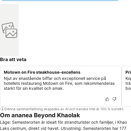
Bra att veta
Motown on Fire steakhouse-excellens
Pr
Njut av enastående biffar och exceptionell service på
Ko
hotellets restaurang Motown on Fire, som rekommenderas
tr
starkt för sin kvalitet och smak.
bo
Denna sammanfattning skapades av AI och kanske inte är 100 % korrekt.
Om ananea Beyond Khaolak
Läge: Semesterorten är idealt för strandturister och familjer, i Khao
Laks centrum, direkt vid havet. Utrustning: Semesterorten har 177