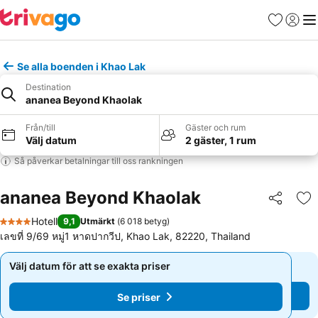
Favoriter
Logga 
Me
Se alla boenden i Khao Lak
Destination
ananea Beyond Khaolak
Från/till
Gäster och rum
Välj datum
2 gäster, 1 rum
Så påverkar betalningar till oss rankningen
ananea Beyond Khaolak
Dela
Läg
Hotell
9,1
Utmärkt
(
6 018 betyg
)
4 Stjärnor
เลขที่ 9/69 หมู่1 หาดปากวีป, Khao Lak, 82220, Thailand
Välj datum för att se exakta priser
Välj datum för att se exakta priser
Se priser
Se priser