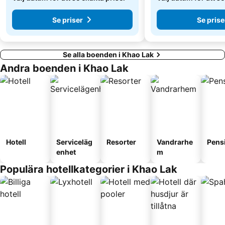
Se priser
Se prise
Se alla boenden i Khao Lak
Andra boenden i Khao Lak
Hotell
Serviceläg
Resorter
Vandrarhe
Pens
enhet
m
Populära hotellkategorier i Khao Lak