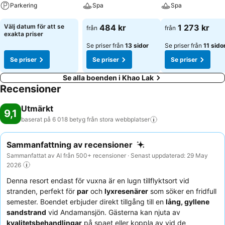
gästerna nyttja inomhushallen. Solstolar och parasoll garanterar
Parkering
Spa
Spa
härlig avslappning. För den som har lust att aktivera sig erbjuds
boccia och beachvolleyboll. Externa arrangörer erbjuder dessutom
Se priser
Se priser
Se priser
Välj datum för att se
484 kr
1 273 kr
från
från
golf. Anläggningen tilltalar även vattensportutövare med
exakta priser
vindsurfing, kajakpaddling och dykning. Som en del av boendet
Se priser från
13 sidor
Se priser från
11 sido
sport- och fritidsutbud erbjuds gym och gymnastik. Ett
Se priser
Se priser
Se priser
wellnessområde med spa finns på semesterorten. Måltider: Boendet
förfogar över en bar. I de fyra rökfria restaurangerna välkomnas
Se alla boenden i Khao Lak
gästerna till en trevlig ambiens. Uppfriskande drycker vid
Recensioner
poolkantens strandbar ger härliga känslor. Som måltider kan frukost,
lunch och middag väljas. Semesterorten har ett brett sortiment av
Utmärkt
9,1
både alkoholfria- och alkoholhaltiga drycker.
baserat på 6 018 betyg från stora
webbplatser
Sammanfattning av recensioner
Sammanfattat av AI från 500+ recensioner · Senast uppdaterad: 29 May
2026
Denna resort endast för vuxna är en lugn tillflyktsort vid
stranden, perfekt för
par
och
lyxresenärer
som söker en fridfull
semester. Boendet erbjuder direkt tillgång till en
lång, gyllene
sandstrand
vid Andamansjön. Gästerna kan njuta av
kvalitetsbehandlingar
på spaet eller koppla av vid de