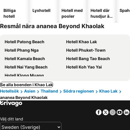
Billiga
Lyxhotell
Hotell med
Hotell där
Spah
hotell
pooler
husdjur är
tillåtna
Resmål nära ananea Beyond Khaolak
Hotell Patong Beach
Hotell Khao Lak
Hotell Phang Nga
Hotell Phuket-Town
Hotell Kamala Beach
Hotell Bang Tao Beach
Hotell Nai Yang Beach
Hotell Koh Yao Yai
Hotell Klong Muang
Se alla boenden i Khao Lak
Hotellsök
Asien
Thailand
Södra regionen
Khao Lak
ananea Beyond Khaolak
Facebook
Twitter
Insta
Yo
Välj ditt land