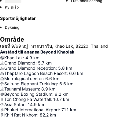
Luftkonditionering
Kylskåp
Sportmöjligheter
Dykning
Område
เลขที่ 9/69 หมู่1 หาดปากวีป, Khao Lak, 82220, Thailand
Avstånd till ananea Beyond Khaolak
Khao Lak
:
4.9
km
Grand Diamond
:
5.7
km
Grand Diamond reception
:
5.8
km
Theptaro Lagoon Beach Resort
:
6.6
km
Metrological center
:
6.6
km
Sairung Elephant Trekking
:
6.6
km
Tsunami Museum
:
8.9
km
Beyond Boxing Stadium
:
9.2
km
Ton Chong Fa Waterfall
:
10.7
km
Asia Safari
:
14.9
km
Phuket International Airport
:
71.1
km
Khiri Rat Nikhom
:
82.2
km