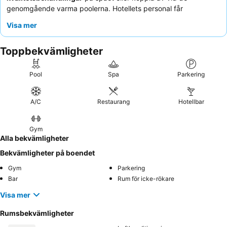
genomgående varma poolerna. Hotellets personal får
konsekvent beröm för sin exceptionella vänlighet och
Visa mer
uppmärksamhet, vilket kompletterar det varierade och
högkvalitativa kulinariska utbudet, särskilt den omfattande
Toppbekvämligheter
frukostbuffén
och den starkt rekommenderade
Motown on
Fire steakhouse
. För en verkligt avkopplande upplevelse,
överväg ett all-inclusive-paket och dra nytta av de
Pool
Spa
Parkering
engagerande aktiviteterna som erbjuds av Kappa Clubs
animationsteam.
A/C
Restaurang
Hotellbar
Gym
Alla bekvämligheter
Bekvämligheter på boendet
Gym
Parkering
Bar
Rum för icke-rökare
Visa mer
Rumsbekvämligheter