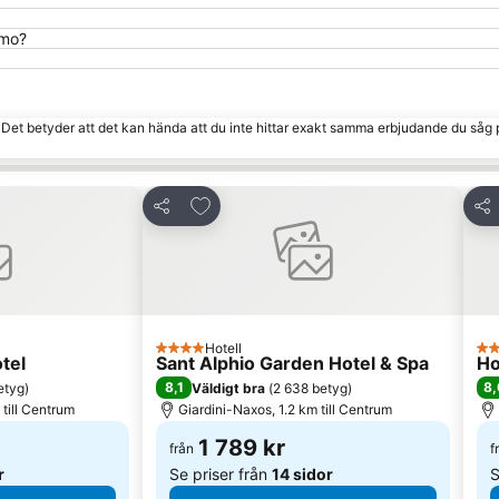
smo?
. Det betyder att det kan hända att du inte hittar exakt samma erbjudande du såg 
 Favoriter
Lägg till i Mina Favoriter
Dela
Del
Hotell
4 Stjärnor
4 S
tel
Sant Alphio Garden Hotel & Spa
Ho
8,1
8,
etyg
)
Väldigt bra
(
2 638 betyg
)
 till Centrum
Giardini-Naxos, 1.2 km till Centrum
1 789 kr
från
f
r
Se priser från
14 sidor
S