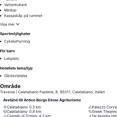
Vattenkokare
Minibar
Kassaskåp på rummet
Visa mer
Sportmöjligheter
Cykeluthyrning
För barn
Lekplats
Hotellets tema/typ
Gårdsvistelse
Område
Traversa I Calatabiano Pasteria, 8, 95011, Calatabiano, Italien
Avstånd till Antico Borgo Etneo Agriturismo
Calatabiano
:
0.2
km
Palazzo Corva
Calatabiano
:
0.8
km
Greek Theatre
Castello di Schisò
:
4.2
km
De Hundra Häs