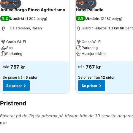
Lägg till i Mina Favoriter
Lägg till i Mina Favo
Hotell
Hotell
3 Stjärnor
3 Stjärnor
Dela
Dela
Antico Borgo Etneo Agriturismo
Hotel Palladio
9,2
8,9
Utmärkt
(
1 802 betyg
)
Utmärkt
(
2 187 betyg
)
Calatabiano, Italien
Giardini-Naxos, 1.3 km till Cen
Gratis Wi-Fi
Gratis Wi-Fi
Spa
Parkering
Parkering
Husdjur tillåtna
Se priser
Se priser
757 kr
767 kr
från
från
Se priser från
5 sidor
Se priser från
12 sidor
Se priser
Se priser
Pristrend
Baserat på de lägsta priserna på trivago från de 30 senaste dagarn
0 kr