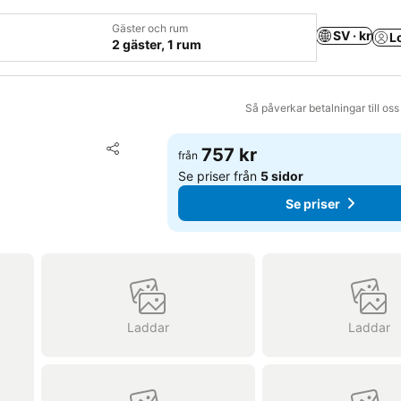
Gäster och rum
SV · kr
L
2 gäster, 1 rum
Så påverkar betalningar till os
Lägg till i Mina Favoriter
757 kr
från
Dela
Se priser från
5 sidor
Se priser
Laddar
Laddar