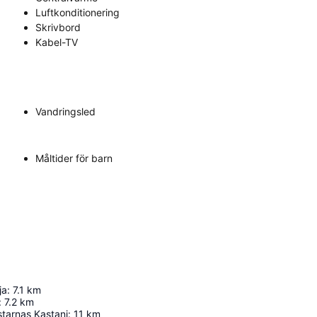
Luftkonditionering
Skrivbord
Kabel-TV
Vandringsled
Måltider för barn
ja
:
7.1
km
:
7.2
km
tarnas Kastanj
:
11
km