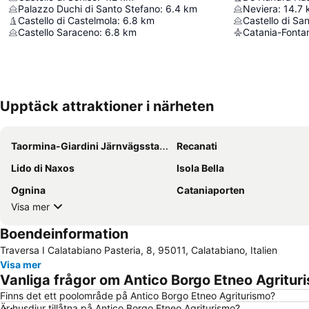
Palazzo Duchi di Santo Stefano
:
6.4
km
Neviera
:
14.7
Castello di Castelmola
:
6.8
km
Castello di San
Castello Saraceno
:
6.8
km
Catania-Fontan
Upptäck attraktioner i närheten
Taormina-Giardini Järnvägsstation
Recanati
Lido di Naxos
Isola Bella
Ognina
Cataniaporten
Visa mer
Boendeinformation
Traversa I Calatabiano Pasteria, 8, 95011, Calatabiano, Italien
Visa mer
Vanliga frågor om Antico Borgo Etneo Agritur
Finns det ett poolområde på Antico Borgo Etneo Agriturismo?
Är husdjur tillåtna på Antico Borgo Etneo Agriturismo?