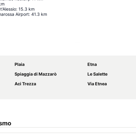
km
t'Alessio
:
15.3
km
arossa Airport
:
41.3
km
Förstora kartan
Plaia
Etna
Spiaggia di Mazzarò
Le Salette
Aci Trezza
Via Etnea
ismo