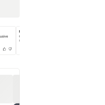
Direkta Etna-utflykter från gården
lusive
Ge dig ut på dagliga organiserade turer till Etna med en 
som bekvämt avgår direkt från gårdsboendet.