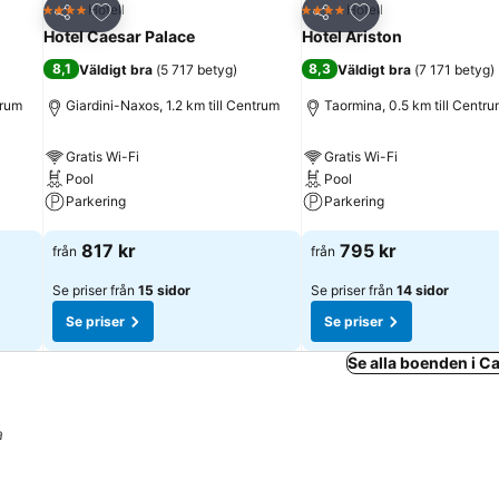
riter
Lägg till i Mina Favoriter
Lägg till i Mina Fa
Hotell
Hotell
4 Stjärnor
4 Stjärnor
Dela
Dela
Hotel Caesar Palace
Hotel Ariston
8,1
8,3
Väldigt bra
(
5 717 betyg
)
Väldigt bra
(
7 171 betyg
)
trum
Giardini-Naxos, 1.2 km till Centrum
Taormina, 0.5 km till Centr
Gratis Wi-Fi
Gratis Wi-Fi
Pool
Pool
Parkering
Parkering
Se priser
Se priser
817 kr
795 kr
från
från
Se priser från
15 sidor
Se priser från
14 sidor
Se priser
Se priser
Se alla boenden i C
a