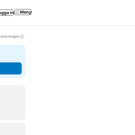
Meny
ogga in
s rankningen