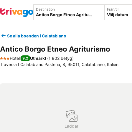
Destination
Från/till
Välj datum
Se alla boenden i Calatabiano
Antico Borgo Etneo Agriturismo
Hotell
Utmärkt
(
1 802 betyg
)
9,2
3 Stjärnor
Traversa I Calatabiano Pasteria, 8, 95011, Calatabiano, Italien
Laddar