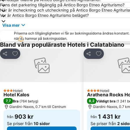
Finns det parkering tillgänglig på Antico Borgo Etneo Agriturismo?
När är incheckning och utcheckning på Antico Borgo Etneo Agrituri
Var är Antico Borgo Etneo Agriturismo beläget?
Visa mer
Priserna och tillgängligheten vi får av bokningssidorna ändras konstant
när du hamnar på bokningssidan.
Bland våra populäraste Hotels i Calatabiano
Lägg till i Mina Favoriter
Lägg till i Mina
Dela
Dela
Hotell
Hotell
3 Stjärnor
4 Stjärnor
Hotel Kalos
Arathena Rocks Ho
7,7
8,2
Bra
(
764 betyg
)
Väldigt bra
(
1 241 b
Giardini-Naxos, 0.7 km till Centrum
Giardini-Naxos, 0.7 km
903 kr
1 431 kr
från
från
Se priser från
10 sidor
Se priser från
2 sido