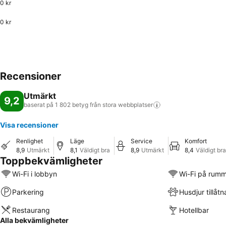
0 kr
0 kr
Recensioner
Utmärkt
9,2
baserat på 1 802 betyg från stora
webbplatser
Visa recensioner
Renlighet
Läge
Service
Komfort
8,9
Utmärkt
8,1
Väldigt bra
8,9
Utmärkt
8,4
Väldigt bra
Toppbekvämligheter
Wi-Fi i lobbyn
Wi-Fi på rum
Parkering
Husdjur tillåtn
Restaurang
Hotellbar
Alla bekvämligheter