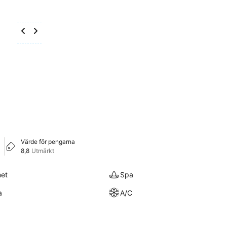
Värde för pengarna
8,8
Utmärkt
met
Spa
a
A/C