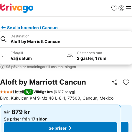
Favoriter
Logga 
Me
Se alla boenden i Cancun
Destination
Aloft by Marriott Cancun
Från/till
Gäster och rum
Välj datum
2 gäster, 1 rum
Så påverkar betalningar till oss rankningen
Aloft by Marriott Cancun
Dela
Läg
Hotell
8,2
Väldigt bra
(
6 617 betyg
)
4 Stjärnor
Blvd. Kukulcan KM 9-Mz 48 L-8-1, 77500, Cancun, Mexico
879 kr
879 kr
från
från
Se priser från
17 sidor
Se priser från
17 sidor
Se priser
Se priser