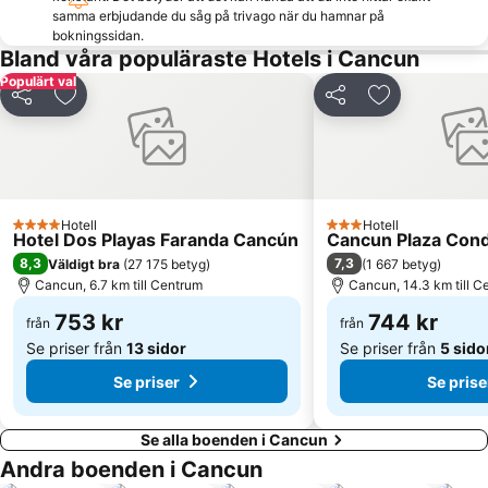
samma erbjudande du såg på trivago när du hamnar på
bokningssidan.
Bland våra populäraste Hotels i Cancun
Populärt val
Dela
Lägg till i Mina Favoriter
Dela
Lägg till i Mi
Hotell
Hotell
4 Stjärnor
3 Stjärnor
Hotel Dos Playas Faranda Cancún
Cancun Plaza Cond
8,3
7,3
Väldigt bra
(
27 175 betyg
)
(
1 667 betyg
)
Cancun, 6.7 km till Centrum
Cancun, 14.3 km till C
753 kr
744 kr
från
från
Se priser från
13 sidor
Se priser från
5 sido
Se priser
Se prise
Se alla boenden i Cancun
Andra boenden i Cancun