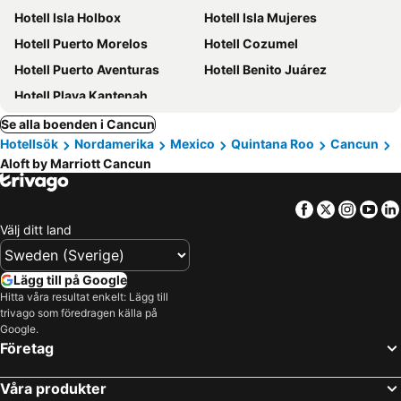
Hotell Isla Holbox
Hotell Isla Mujeres
Hotell Puerto Morelos
Hotell Cozumel
Hotell Puerto Aventuras
Hotell Benito Juárez
Hotell Playa Kantenah
Se alla boenden i Cancun
Hotellsök
Nordamerika
Mexico
Quintana Roo
Cancun
Aloft by Marriott Cancun
Facebook
Twitter
Insta
Yo
Välj ditt land
Lägg till på Google
Hitta våra resultat enkelt: Lägg till
trivago som föredragen källa på
Google.
Företag
Våra produkter