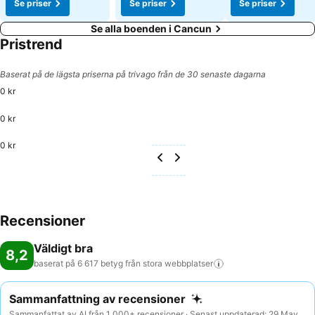
Se priser
Se priser
Se priser
Se alla boenden i Cancun
Pristrend
Baserat på de lägsta priserna på trivago från de 30 senaste dagarna
0 kr
0 kr
0 kr
Recensioner
Väldigt bra
8,2
baserat på 6 617 betyg från stora
webbplatser
Sammanfattning av recensioner
Sammanfattat av AI från 1 000+ recensioner · Senast uppdaterad: 29 May