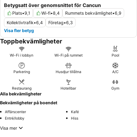
Betygsatt över genomsnittet för Cancun
Plats
•
9,1
Wi-fi
•
8,4
Rummets bekvämlighet
•
6,9
Kollektivtrafik
•
6,4
Företag
•
6,3
Visa fler betyg
Toppbekvämligheter
Wi-Fi i lobbyn
Wi-Fi på rummet
Pool
Parkering
Husdjur tillåtna
A/C
Restaurang
Hotellbar
Gym
Alla bekvämligheter
Bekvämligheter på boendet
Affärscenter
Kafé
Entré/lobby
Hiss
Visa mer