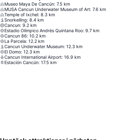
Museo Maya De Cancún
:
7.5
km
MUSA Cancun Underwater Museum of Art
:
7.6
km
Temple of Ixchel
:
8.3
km
Snorkelling
:
8.4
km
Cancun
:
9.2
km
Estadio Olímpico Andrés Quintana Roo
:
9.7
km
Cancun 86
:
10.2
km
La Parcela
:
12.2
km
Cancun Underwater Museum
:
12.3
km
El Domo
:
12.3
km
Cancun International Airport
:
16.9
km
Estación Cancún
:
17.5
km