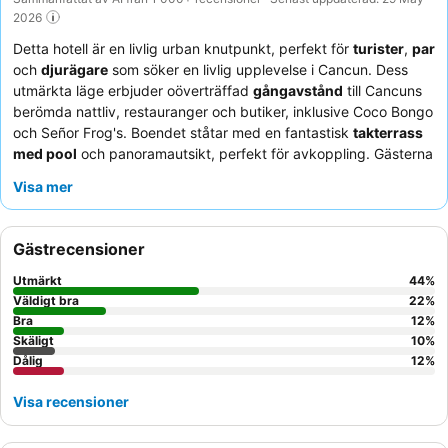
2026
Detta hotell är en livlig urban knutpunkt, perfekt för
turister
,
par
och
djurägare
som söker en livlig upplevelse i Cancun. Dess
utmärkta läge erbjuder oöverträffad
gångavstånd
till Cancuns
berömda nattliv, restauranger och butiker, inklusive Coco Bongo
och Señor Frog's. Boendet ståtar med en fantastisk
takterrass
med pool
och panoramautsikt, perfekt för avkoppling. Gästerna
berömmer konsekvent den
uppmärksamma personalen
och
Visa mer
den läckra
frukostbuffén
med dess variation av färska
alternativ. För en lugnare upplevelse kan gästerna be om ett
rum mot trädgården.
Gästrecensioner
Utmärkt
44
%
Väldigt bra
22
%
Bra
12
%
Skäligt
10
%
Dålig
12
%
Visa recensioner