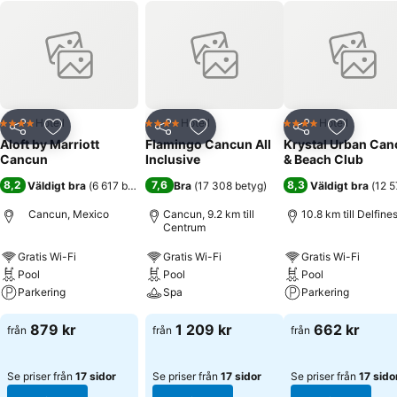
Hotell
Hotell
Hotell
4 Stjärnor
4 Stjärnor
4 Stjärnor
Dela
Lägg till i Mina Favoriter
Dela
Lägg till i Mina Favoriter
Dela
Lägg till
Aloft by Marriott
Flamingo Cancun All
Krystal Urban Ca
Cancun
Inclusive
& Beach Club
8,2
7,6
8,3
Väldigt bra
(
6 617 betyg
)
Bra
(
17 308 betyg
)
Väldigt bra
(
12 5
Cancun, Mexico
Cancun, 9.2 km till
10.8 km till Delfine
Centrum
Gratis Wi-Fi
Gratis Wi-Fi
Gratis Wi-Fi
Pool
Pool
Pool
Parkering
Spa
Parkering
879 kr
1 209 kr
662 kr
från
från
från
Se priser från
17 sidor
Se priser från
17 sidor
Se priser från
17 sido