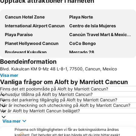
Upptäck attraktioner i närheten
Förstora kartan
Cancun Hotel Zone
Playa Norte
International Airport Cancun
Centro de Isla Mujeres
Playa Paraíso
Cancún Travel Mart & Mexico Summit
Planet Hollywood Cancun
CoCo Bongo
Boulevard Kukulkan
Mercado 28
Boendeinformation
Playa Caracol
Playa Linda
Blvd. Kukulcan KM 9-Mz 48 L-8-1, 77500, Cancun, Mexico
Cancún Center Conventions & Exhibitions
Plaza Kukulcan
Visa mer
Aquaworld
Cancun Bus Terminal
Vanliga frågor om Aloft by Marriott Cancun
We Move Forward
Finns det ett poolområde på Aloft by Marriott Cancun?
Är husdjur tillåtna på Aloft by Marriott Cancun?
Finns det parkering tillgänglig på Aloft by Marriott Cancun?
När är incheckning och utcheckning på Aloft by Marriott Cancun?
Var är Aloft by Marriott Cancun beläget?
Visa mer
Priserna och tillgängligheten vi får av bokningssidorna ändras
konstant. Det betyder att det kan hända att du inte hittar exakt