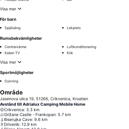
Visa mer
För barn
Spjälsäng
Lekplats
Rumsbekvämligheter
Centralvärme
Luftkonditionering
Kabel-TV
Kök
Visa mer
Sportmöjligheter
Dykning
Område
Jasenova ulica 19, 51266, Crikvenica, Kroatien
Avstånd till Adrialux Camping Mobile Home
Crikvenica
:
3.3
km
Grižane Castle - Frankopan
:
5.7
km
Biserujka Cave
:
9.6
km
Drivenik
:
12.9
km