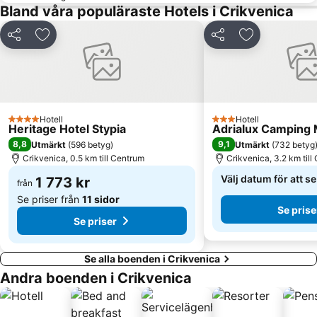
Bland våra populäraste Hotels i Crikvenica
Dela
Lägg till i Mina Favoriter
Dela
Lägg till i Mi
Hotell
Hotell
4 Stjärnor
3 Stjärnor
Heritage Hotel Stypia
Adrialux Camping
8,8
9,1
Utmärkt
(
596 betyg
)
Utmärkt
(
732 betyg
Crikvenica, 0.5 km till Centrum
Crikvenica, 3.2 km till
Välj datum för att s
1 773 kr
från
Se priser från
11 sidor
Se prise
Se priser
Se alla boenden i Crikvenica
Andra boenden i Crikvenica