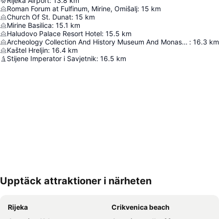
Rijeka Airport
:
13.8
km
Roman Forum at Fulfinum, Mirine, Omišalj
:
15
km
Church Of St. Dunat
:
15
km
Mirine Basilica
:
15.1
km
Haludovo Palace Resort Hotel
:
15.5
km
Archeology Collection And History Museum And Monastery
:
16.3
km
Kaštel Hreljin
:
16.4
km
Stijene Imperator i Savjetnik
:
16.5
km
Upptäck attraktioner i närheten
Förstora kartan
Rijeka
Crikvenica beach