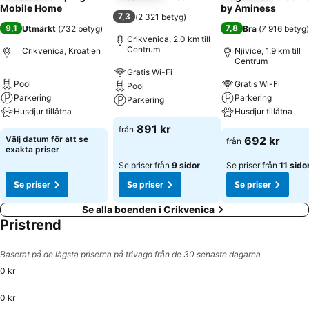
Mobile Home
by Aminess
7,3
(
2 321 betyg
)
9,1
7,8
Utmärkt
(
732 betyg
)
Bra
(
7 916 betyg
)
Crikvenica, 2.0 km till
Centrum
Crikvenica, Kroatien
Njivice, 1.9 km till
Centrum
Gratis Wi-Fi
Pool
Gratis Wi-Fi
Pool
Parkering
Parkering
Parkering
Husdjur tillåtna
Husdjur tillåtna
891 kr
från
Välj datum för att se
692 kr
från
exakta priser
Se priser från
9 sidor
Se priser från
11 sido
Se priser
Se priser
Se priser
Se alla boenden i Crikvenica
Pristrend
Baserat på de lägsta priserna på trivago från de 30 senaste dagarna
0 kr
0 kr