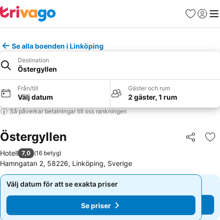
Favoriter
Logga 
Me
Se alla boenden i Linköping
Destination
Östergyllen
Från/till
Gäster och rum
Välj datum
2 gäster, 1 rum
Så påverkar betalningar till oss rankningen
Östergyllen
Dela
Läg
Hotell
7,0
(
16 betyg
)
Hamngatan 2, 58226, Linköping, Sverige
Välj datum för att se exakta priser
Välj datum för att se exakta priser
Se priser
Se priser