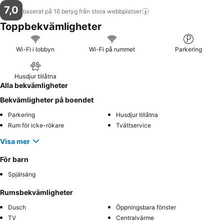
7,0
baserat på 16 betyg från stora
webbplatser
Toppbekvämligheter
Wi-Fi i lobbyn
Wi-Fi på rummet
Parkering
Husdjur tillåtna
Alla bekvämligheter
Bekvämligheter på boendet
Parkering
Husdjur tillåtna
Rum för icke-rökare
Tvättservice
Visa mer
För barn
Spjälsäng
Rumsbekvämligheter
Dusch
Öppningsbara fönster
TV
Centralvärme