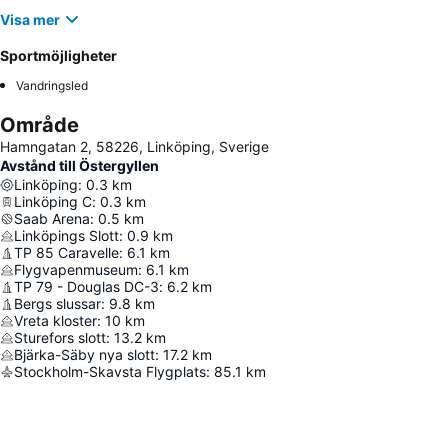
Visa mer
Sportmöjligheter
Vandringsled
Område
Hamngatan 2, 58226, Linköping, Sverige
Avstånd till Östergyllen
Linköping
:
0.3
km
Linköping C
:
0.3
km
Saab Arena
:
0.5
km
Linköpings Slott
:
0.9
km
TP 85 Caravelle
:
6.1
km
Flygvapenmuseum
:
6.1
km
TP 79 - Douglas DC-3
:
6.2
km
Bergs slussar
:
9.8
km
Vreta kloster
:
10
km
Sturefors slott
:
13.2
km
Bjärka-Säby nya slott
:
17.2
km
Stockholm-Skavsta Flygplats
:
85.1
km