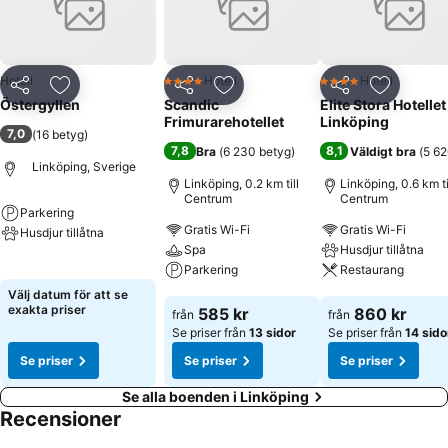
Hotell
Hotell
Hotell
4 Stjärnor
4 Stjärnor
Dela
Lägg till i Mina Favoriter
Dela
Lägg till i Mina Favoriter
Dela
Lägg till
Östergyllen
Scandic
Elite Stora Hotellet
Frimurarehotellet
Linköping
7,0
(
16 betyg
)
7,8
8,1
Bra
(
6 230 betyg
)
Väldigt bra
(
5 62
Linköping, Sverige
Linköping, 0.2 km till
Linköping, 0.6 km ti
Centrum
Centrum
Parkering
Gratis Wi-Fi
Gratis Wi-Fi
Husdjur tillåtna
Spa
Husdjur tillåtna
Se priser
Parkering
Restaurang
Välj datum för att se
Se priser
Se priser
exakta priser
585 kr
860 kr
från
från
Se priser från
13 sidor
Se priser från
14 sido
Se priser
Se priser
Se priser
Se alla boenden i Linköping
Recensioner