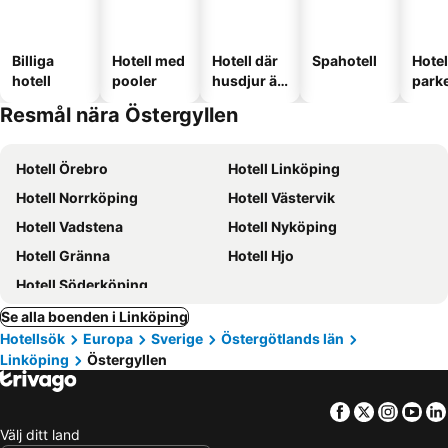
Billiga
Hotell med
Hotell där
Spahotell
Hote
hotell
pooler
husdjur är
park
tillåtna
Resmål nära Östergyllen
Hotell Örebro
Hotell Linköping
Hotell Norrköping
Hotell Västervik
Hotell Vadstena
Hotell Nyköping
Hotell Gränna
Hotell Hjo
Hotell Söderköping
Se alla boenden i Linköping
Hotellsök
Europa
Sverige
Östergötlands län
Linköping
Östergyllen
Facebook
Twitter
Insta
Yo
Välj ditt land