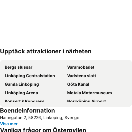
Upptäck attraktioner i närheten
Förstora kartan
Bergs slussar
Varamobadet
Linköping Centralstation
Vadstena slott
Gamla Linköping
Göta Kanal
Linköping Arena
Motala Motormuseum
Konsert & Kongress
Norrköping Airport
Boendeinformation
Linköping flygplats
Stora torget
Hamngatan 2, 58226, Linköping, Sverige
Cloetta Center
Linköping City Airport
Visa mer
Gamla Storgatan
Linköpings domkyrka
Vanliga frågor om Östergyllen