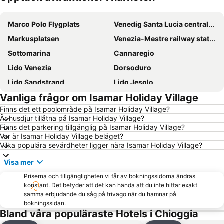
Förstora kartan
Marco Polo Flygplats
Venedig Santa Lucia centralstation
Markusplatsen
Venezia-Mestre railway station
Sottomarina
Cannaregio
Lido Venezia
Dorsoduro
Lido Sandstrand
Lido Jesolo
Vanliga frågor om Isamar Holiday Village
Ponte di Rialto
Markusplatsen
Finns det ett poolområde på Isamar Holiday Village?
Marghera Kommun
Padova Central Station
Är husdjur tillåtna på Isamar Holiday Village?
Terminal di Piazzale Roma
Venedigs Lagun
Finns det parkering tillgänglig på Isamar Holiday Village?
Var är Isamar Holiday Village beläget?
Canale Grande
Santa Croce
Vilka populära sevärdheter ligger nära Isamar Holiday Village?
Padova Vintage Festival
Sottomarina
Visa mer
Riviera
Cavallino Treporti Lido
Priserna och tillgängligheten vi får av bokningssidorna ändras
Jesolo Marina
Carnevale di Venezia
konstant. Det betyder att det kan hända att du inte hittar exakt
samma erbjudande du såg på trivago när du hamnar på
Terme Euganee
San Lazzaro degli Armeni
bokningssidan.
Bland våra populäraste Hotels i Chioggia
La Biennale di Venezia
Hamnen i Venedig