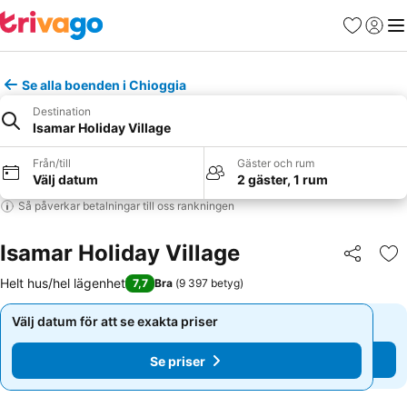
Favoriter
Logga 
Me
Se alla boenden i Chioggia
Destination
Isamar Holiday Village
Från/till
Gäster och rum
Välj datum
2 gäster, 1 rum
Så påverkar betalningar till oss rankningen
Isamar Holiday Village
Dela
Läg
Helt hus/hel lägenhet
7,7
Bra
(
9 397 betyg
)
Välj datum för att se exakta priser
Välj datum för att se exakta priser
Se priser
Se priser