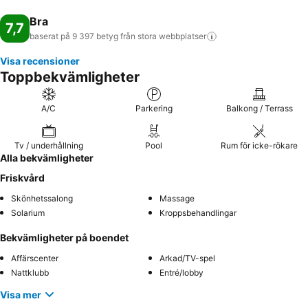
Bra
7,7
baserat på 9 397 betyg från stora
webbplatser
Visa recensioner
Toppbekvämligheter
A/C
Parkering
Balkong / Terrass
Tv / underhållning
Pool
Rum för icke-rökare
Alla bekvämligheter
Friskvård
Skönhetssalong
Massage
Solarium
Kroppsbehandlingar
Bekvämligheter på boendet
Affärscenter
Arkad/TV-spel
Nattklubb
Entré/lobby
Visa mer