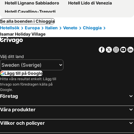
Hotell Lignano Sabbiadoro
Hotell Lido di Venezia
Hotell Cavallino-Treporti
Se alla boenden i Chioggia
Hotellsök
Europa
Italien
Veneto
Chioggia
Isamar Holiday Village
Facebook
Twitter
Insta
Yo
Välj ditt land
Lägg till på Google
Hitta våra resultat enkelt: Lägg till
trivago som föredragen källa på
Google.
Företag
Våra produkter
Villkor och policyer