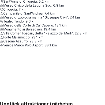
Sant'Anna di Chioggia
:
5.2
km
Museo Civico della Laguna Sud
:
6.9
km
Chioggia
:
7
km
Campanile di Sant'Andrea
:
7.4
km
Museo di zoologia marina "Giuseppe Olivi"
:
7.4
km
Teatro Tendo
:
9.6
km
Museo della Corte di Ca' Capello
:
13.1
km
Monumento ai Bersaglieri
:
19.4
km
Villa Corner, Foscari, detta "Palazzo dei Merli"
:
22.8
km
Forte Malamocco
:
23.1
km
Casone Azzurro
:
23.3
km
Venice Marco Polo Airport
:
38.1
km
Upptäck attraktioner i närheten