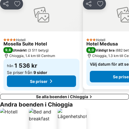
San Polo
Suckarnas Bro
Dela
Lägg till i Mina Favoriter
Dela
Lägg till i Mi
Arsenalen i Venedig
Sestiere Castello
Le Vignole
Rosolina Mare
Venice Simplon Orient Express
St Markuskatedralen
Lido di Volano
Convention Center A. Luciani
Hotell
Hotell
4 Stjärnor
3 Stjärnor
Mosella Suite Hotel
Hotel Medusa
Centro storico
Centro Storico di Chioggia
9,6
8,0
Utmärkt
(
3 511 betyg
)
Väldigt bra
(
682 be
Basilica di Santa Maria della Salute
Gallerie dell' Accademia
Chioggia, 1.4 km till Centrum
Chioggia, 1.3 km till C
Dogepalatset
Palazzo Barbarigo Minotto
Välj datum för att s
1 536 kr
från
Isola di Murano
Porto Marghera
Se priser från
9 sidor
Se prise
Tessera
Cavallino Beach
Se priser
Rosolina Mare
Porto Levante
Se alla boenden i Chioggia
Andra boenden i Chioggia