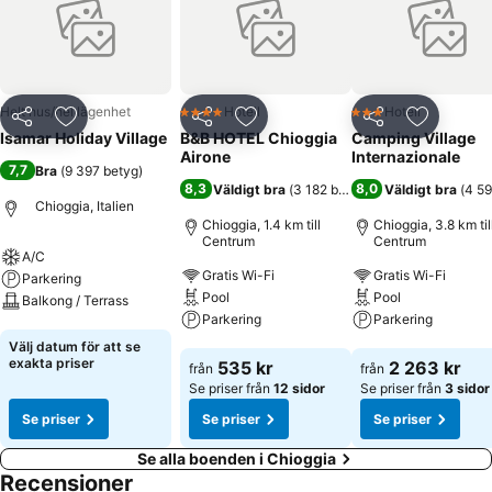
Helt hus/hel lägenhet
Hotell
Hotell
4 Stjärnor
3 Stjärnor
Dela
Lägg till i Mina Favoriter
Dela
Lägg till i Mina Favoriter
Dela
Lägg till
Isamar Holiday Village
B&B HOTEL Chioggia
Camping Village
Airone
Internazionale
7,7
Bra
(
9 397 betyg
)
8,3
8,0
Väldigt bra
(
3 182 betyg
)
Väldigt bra
(
4 59
Chioggia, Italien
Chioggia, 1.4 km till
Chioggia, 3.8 km til
Centrum
Centrum
A/C
Gratis Wi-Fi
Gratis Wi-Fi
Parkering
Pool
Pool
Balkong / Terrass
Parkering
Parkering
Se priser
Välj datum för att se
Se priser
Se priser
exakta priser
535 kr
2 263 kr
från
från
Se priser från
12 sidor
Se priser från
3 sidor
Se priser
Se priser
Se priser
Se alla boenden i Chioggia
Recensioner