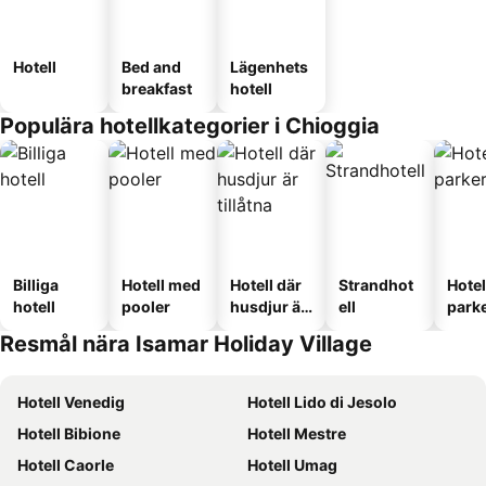
Hotell
Bed and
Lägenhets
breakfast
hotell
Populära hotellkategorier i Chioggia
Billiga
Hotell med
Hotell där
Strandhot
Hote
hotell
pooler
husdjur är
ell
park
tillåtna
Resmål nära Isamar Holiday Village
Hotell Venedig
Hotell Lido di Jesolo
Hotell Bibione
Hotell Mestre
Hotell Caorle
Hotell Umag