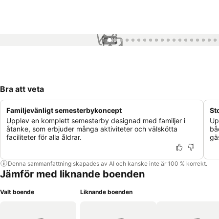
1 / 99
Bra att veta
Familjevänligt semesterbykoncept
St
Upplev en komplett semesterby designad med familjer i
Up
åtanke, som erbjuder många aktiviteter och välskötta
bå
faciliteter för alla åldrar.
gä
Denna sammanfattning skapades av AI och kanske inte är 100 % korrekt.
Jämför med liknande boenden
Valt boende
Liknande boenden