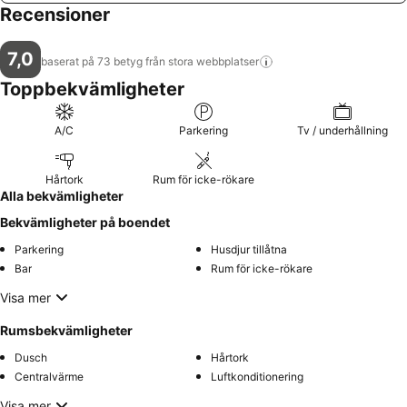
Recensioner
7,0
baserat på 73 betyg från stora
webbplatser
Toppbekvämligheter
A/C
Parkering
Tv / underhållning
Hårtork
Rum för icke-rökare
Alla bekvämligheter
Bekvämligheter på boendet
Parkering
Husdjur tillåtna
Bar
Rum för icke-rökare
Visa mer
Rumsbekvämligheter
Dusch
Hårtork
Centralvärme
Luftkonditionering
Visa mer