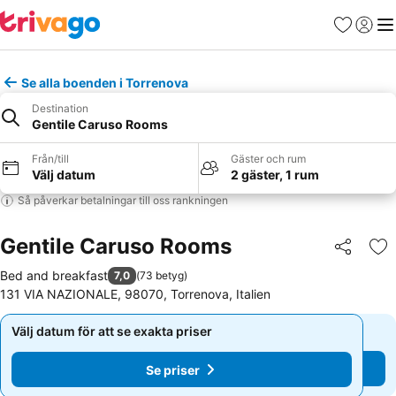
Favoriter
Logga 
Me
Se alla boenden i Torrenova
Destination
Gentile Caruso Rooms
Från/till
Gäster och rum
Välj datum
2 gäster, 1 rum
Så påverkar betalningar till oss rankningen
Gentile Caruso Rooms
Dela
Läg
Bed and breakfast
7,0
(
73 betyg
)
131 VIA NAZIONALE, 98070, Torrenova, Italien
Välj datum för att se exakta priser
Välj datum för att se exakta priser
Se priser
Se priser