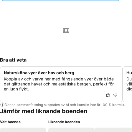
1 / 1
Bra att veta
Natursköna vyer över hav och berg
Hu
Koppla av och varva ner med fängslande vyer över både
Du
det glittrande havet och majestätiska bergen, perfekt för
väl
en lugn flykt.
di
Denna sammanfattning skapades av AI och kanske inte är 100 % korrekt.
Jämför med liknande boenden
Valt boende
Liknande boenden