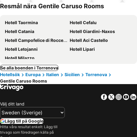
tillåtna
Resmål nära Gentile Caruso Rooms
Hotell Taormina
Hotell Cefalu
Hotell Catania
Hotell Giardini-Naxos
Hotell Campofelice di Roccella
Hotell Aci Castello
Hotell Letojanni
Hotell Lipari
Hotell Milazzo
Se alla boenden i Torrenova
Hotellsök
Europa
Italien
Sicilien
Torrenova
Gentile Caruso Rooms
Facebook
Twitter
Insta
Yo
Välj ditt land
Lägg till på Google
Hitta våra resultat enkelt: Lägg till
trivago som föredragen källa på