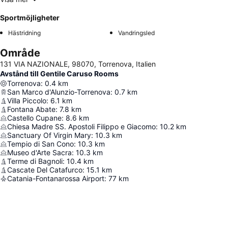
Sportmöjligheter
Hästridning
Vandringsled
Område
131 VIA NAZIONALE, 98070, Torrenova, Italien
Avstånd till Gentile Caruso Rooms
Torrenova
:
0.4
km
San Marco d'Alunzio-Torrenova
:
0.7
km
Villa Piccolo
:
6.1
km
Fontana Abate
:
7.8
km
Castello Cupane
:
8.6
km
Chiesa Madre SS. Apostoli Filippo e Giacomo
:
10.2
km
Sanctuary Of Virgin Mary
:
10.3
km
Tempio di San Cono
:
10.3
km
Museo d'Arte Sacra
:
10.3
km
Terme di Bagnoli
:
10.4
km
Cascate Del Catafurco
:
15.1
km
Catania-Fontanarossa Airport
:
77
km