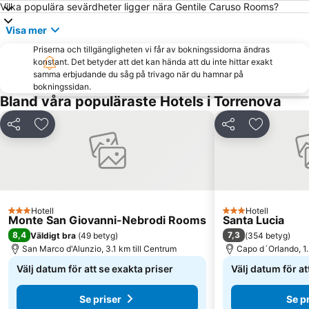
Vilka populära sevärdheter ligger nära Gentile Caruso Rooms?
Visa mer
Priserna och tillgängligheten vi får av bokningssidorna ändras
konstant. Det betyder att det kan hända att du inte hittar exakt
samma erbjudande du såg på trivago när du hamnar på
bokningssidan.
Bland våra populäraste Hotels i Torrenova
Dela
Lägg till i Mina Favoriter
Dela
Lägg till i
Hotell
Hotell
3 Stjärnor
3 Stjärnor
Monte San Giovanni-Nebrodi Rooms
Santa Lucia
8,4
7,3
Väldigt bra
(
49 betyg
)
(
354 betyg
)
San Marco d'Alunzio, 3.1 km till Centrum
Capo d´Orlando, 1.
Välj datum för att se exakta priser
Välj datum för at
Se priser
Se p