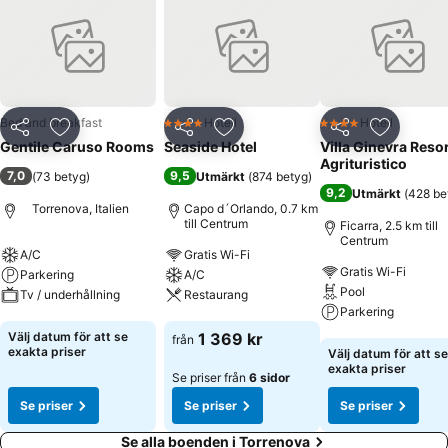
Bed and breakfast
Hotell
Hotell
4 Stjärnor
4 Stjärnor
Dela
Lägg till i Mina Favoriter
Dela
Lägg till i Mina Favoriter
Dela
Lägg till
Gentile Caruso Rooms
Seaside Hotel
Villa Ginevra Reso
Agrituristico
7,0
9,5
(
73 betyg
)
Utmärkt
(
874 betyg
)
9,2
Utmärkt
(
428 be
Torrenova, Italien
Capo d´Orlando, 0.7 km
till Centrum
Ficarra, 2.5 km till
Centrum
A/C
Gratis Wi-Fi
Gratis Wi-Fi
Parkering
A/C
Pool
Tv / underhållning
Restaurang
Parkering
Se priser
Se priser
Välj datum för att se
1 369 kr
från
Se priser
exakta priser
Välj datum för att se
exakta priser
Se priser från
6 sidor
Se priser
Se priser
Se priser
Se alla boenden i Torrenova